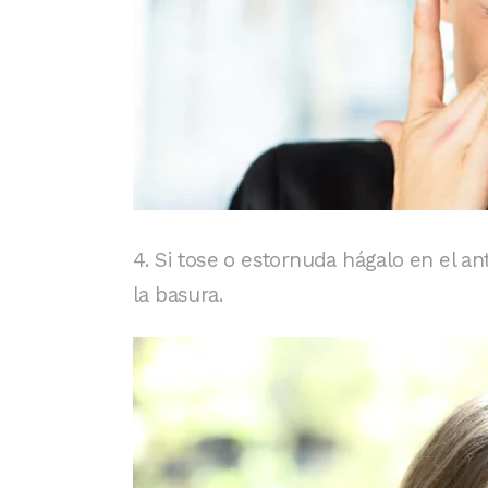
4. Si tose o estornuda hágalo en el an
la basura.