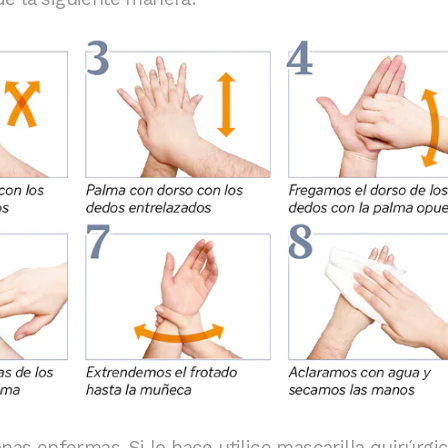
nas enfermas. Si lo hace utilice mascarilla quirúrgic