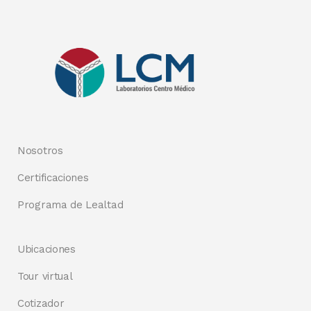
Nosotros
Certificaciones
Programa de Lealtad
Ubicaciones
Tour virtual
Cotizador